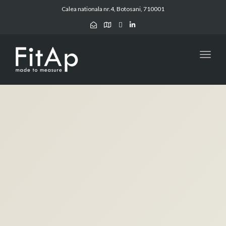
Calea nationala nr.4, Botosani, 710001
Toggl
navig